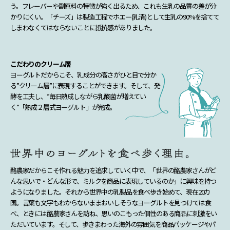
う。フレーバーや副原料の特徴が強く出るため、これも生乳の品質の差が分
かりにくい。「チーズ」は製造工程でホエー(乳清)として生乳の90%を捨てて
しまわなくてはならないことに抵抗感がありました。
こだわりのクリーム層
ヨーグルトだからこそ、乳成分の高さがひと目で分か
る”クリーム層”に表現することができます。そして、発
酵を工夫し、”毎日熟成しながら乳酸菌が増えてい
く”「熟成２層式ヨーグルト」が完成。
酪農家だからこそ作れる魅力を追求していく中で、「世界の酪農家さんがど
んな思いで・どんな形で、ミルクを商品に表現しているのか」に興味を持つ
ようになりました。それから世界中の乳製品を食べ歩き始めて、現在20カ
国。言葉も文字もわからないままおいしそうなヨーグルトを見つけては食
べ、ときには酪農家さんを訪ね、思いのこもった個性のある商品に刺激をい
ただいています。そして、歩きまわった海外の雰囲気を商品パッケージやパ