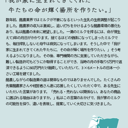
数年前、酪農業界ではミルクが不要になるといった生乳の生産調整が起こり
ました。酪農家の収入は激減し、追い打ちをかけるような酪農環境の悪化も
あり、私は酪農の未来に絶望しました。一滴のミルクを搾るには、命が芽生
えて3年の月日がかかります。捨てるほどの価値になってしまったミルクで
も、毎日搾乳しないと母牛は病気になってしまいます。そうした中で「我が
家に生まれてきてくれた牛たちに、その命が輝く場所を作りたい。」そう考
えるようになりました。その後、専門機関の方に支援していただきながら、
難しい製造許可もどうにか取得することができ、当時の月の手取り5万円で返
済できるように600万円だけ融資していただいて、3 × 6メートルの日本一小
さい工場を建てました。
酪農しながらの製造業の道は簡単なものではありませんでした。たくさんの
先輩酪農家さんや経営者さん達に応援したくしていただく中で、ある先生に
いただいた言葉があります。「売れる・売れないは関係ない。あなたの商品
に選ばれる理由はありますか。」私はこの言葉のおかげで、我が家のミルク
の可能性を探り、違いを表現し、提案していく大切さに気づきました。