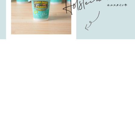
【独自のエイジング製法でじっくり発酵・熟成】
濃厚な生乳を、乳成分を破壊せずヨーグルトに加工。
独自の技術により、2層になったヨーグルトは、上の層は濃厚な固
いクリーム層、下の層はさわやか濃厚なヨーグルト層が誕生しま
す。 時間が経つにつれ、発酵が進むとさらに乳酸菌が増え、香り
や酸味も楽しめます。
※乳酸菌は、多い時で通常のヨーグルト規格の約3000倍
【牛乳そのまま栄養たっぷり「ノンホモジナイズド製法」】
一般的な牛乳はホモジナイズという乳脂肪を細かく砕き均一化さ
れています。オオヤブデイリーファームヨーグルトは、ホモジナイ
ズせず、牛乳を「そのまま」ヨーグルトに加工しています。