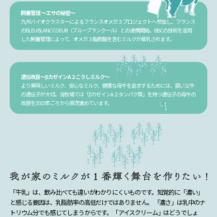
飼養管理 〜エサの秘密〜
九州バイオクラスターによるフランスオメガ３プロジェクトへ参加し、フランス
のBLEU BLANC COEUR（ブルーブランクール）との連携開始。BBCの技術を活用
した飼養管理によって、オメガ３脂肪酸を含むミルクが産乳されます。
遺伝改良〜βカゼインA２こうしミルク〜
より美味しいミルク、安心なミルク、健康な母牛を追求するためには、良い父牛
の遺伝子が大切。当牧場では「βカゼインA２タンパク質」を持つ遺伝子の母牛の
改良を2015年ごろから順次進めています。
「牛乳」は、飲み比べても違いがわかりにくいものです。知覚的に「濃い」
と感じる要因は、乳脂肪率の高低だけではありません。 「濃さ」は乳中のナ
トリウム分でも感じてしまうからです。「アイスクリーム」はどうでしょ