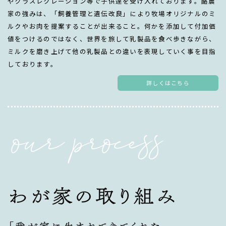
やクラスレクレーション等で子供達を受け入れております。酪農
家の強みは、「飼養管理と遺伝改良」により牧場オリジナルのミ
ルクやお肉を提案することが出来ること。何かを添加して付加価
値をつけるのではなく、世界を旅して乳製品を食べ歩きながら、
ミルクを磨き上げて他の乳製品との違いを表現していく事を目指
しております。
詳しくはこちら
o
u
r
p
r
o
c
e
s
s